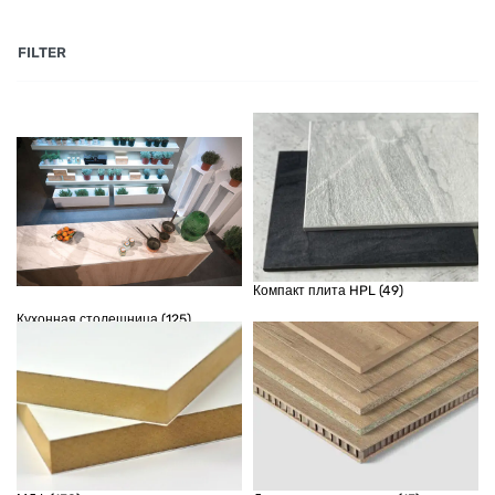
FILTER
Компакт плита HPL
(49)
Кухонная столешница
(125)