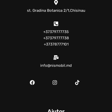
st. Gradina Botanica 2/1,Chisinau
+37379777735
+37379777738
+37378777101
info@nismobil.md
Ajutor