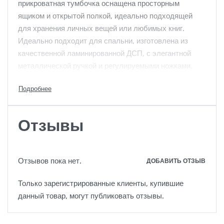
прикроватная тумбочка оснащена просторным
ящиком и открытой полкой, идеально подходящей
для хранения личных вещей или любимых книг.
Идеально подходит для спальни, изготовлена из
качественной ламинированной ДСП, с элегантной
металлической ручкой и регулируемыми ножками.
📏 Размеры: Ш450 x Г350 x В450 мм
⚪ Цвет: Белый
🛠️ Ящик + открытая полка
Отзывы
📍 Произведено в Молдове
Отзывов пока нет.
ДОБАВИТЬ ОТЗЫВ
Только зарегистрированные клиенты, купившие
данный товар, могут публиковать отзывы.