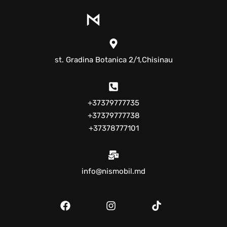
st. Gradina Botanica 2/1,Chisinau
+37379777735
+37379777738
+37378777101
info@nismobil.md