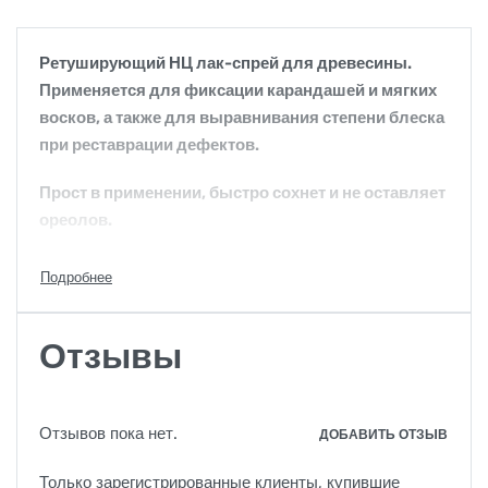
Ретуширующий НЦ лак-спрей для древесины.
Применяется для фиксации карандашей и мягких
восков, а также для выравнивания степени блеска
при реставрации дефектов.
Прост в применении, быстро сохнет и не оставляет
ореолов.
Имеет различные степени блеска.
Идеален для реставрации поверхностей или
отделок с неоднородной или частично
Отзывы
поврежденной основой.
Для профессионального использования.
Отзывов пока нет.
ДОБАВИТЬ ОТЗЫВ
Только зарегистрированные клиенты, купившие