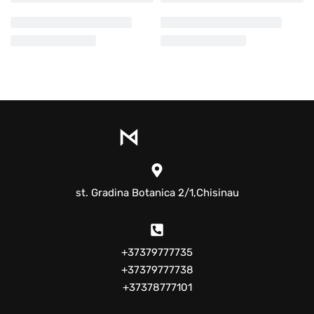
st. Gradina Botanica 2/1,Chisinau
+37379777735
+37379777738
+37378777101