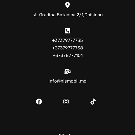
st. Gradina Botanica 2/1,Chisinau
+37379777735
+37379777738
+37378777101
info@nismobil.md