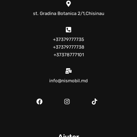
Эта прикроватная тумбочка с двумя ящиками —
st. Gradina Botanica 2/1,Chisinau
отличный выбор для тех, кто ищет стильное и
функциональное решение для спальной зоны.
Сочетание прочности ДСП и изысканного дизайна
фасадов из материала AGT обеспечивает идеальный
+37379777735
баланс стиля и практичности.
+37379777738
+37378777101
info@nismobil.md
Ajutor