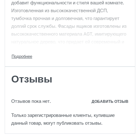
добавит функциональности и стиля вашей комнате.
Изготовленная из высококачественной ДСП,
тумбочка прочная и долговечная, что гарантирует
долгий срок службы. Фасады ящиков изготовлены из
высококачественного материала AGT, имитирующего
натуральное дерево, что придает ей современный и
изысканный вид.
Функции:
Отзывы
Материалы премиум-класса:
Каркас тумбочки
изготовлен из ДСП, обеспечивающей прочное
основание, а фасады ящиков изготовлены из
AGT, известного своим изысканным внешним
Отзывов пока нет.
ДОБАВИТЬ ОТЗЫВ
видом и износостойкостью.
Только зарегистрированные клиенты, купившие
Элегантный дизайн:
фасады AGT доступны в
данный товар, могут публиковать отзывы.
широком ассортименте цветов и фактур, что
позволяет идеально вписать их в любой
интерьер. Глянцевая или матовая отделка