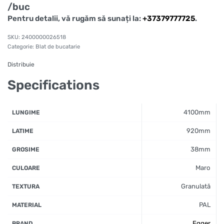
/buc
Pentru detalii, vă rugăm să sunați la:
+37379777725
.
2400000026518
Categorie:
Blat de bucatarie
Distribuie
Specifications
4100mm
LUNGIME
920mm
LATIME
38mm
GROSIME
Maro
CULOARE
Granulată
TEXTURA
PAL
MATERIAL
Egger
BRAND