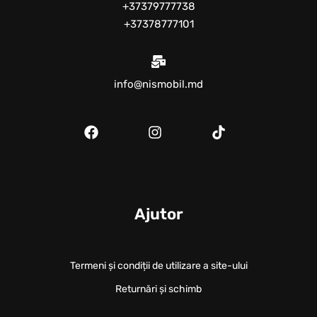
+37379777738
+37378777101
info@nismobil.md
Ajutor
Termeni și condiții de utilizare a site-ului
Returnări și schimb