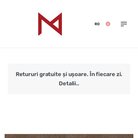
RO
0
Retururi gratuite și ușoare. În fiecare zi.
Veri
Detalii..