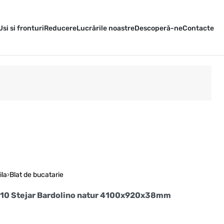
Usi si fronturi
Reducere
Lucrările noastre
Descoperă-ne
Contacte
ila
›
Blat de bucatarie
T10 Stejar Bardolino natur 4100x920x38mm