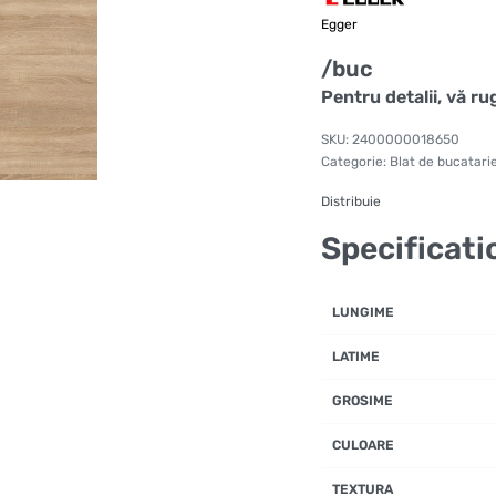
Egger
/buc
Pentru detalii, vă r
2400000018650
Categorie:
Blat de bucatari
Distribuie
Specificati
LUNGIME
LATIME
GROSIME
CULOARE
TEXTURA