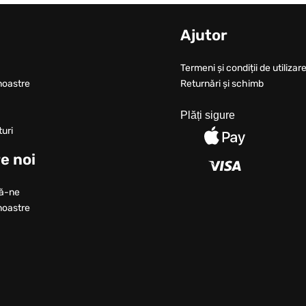
u
Ajutor
Termeni și condiții de utilizare
noastre
Returnări și schimb
Plăți sigure
turi
e noi
ă-ne
noastre