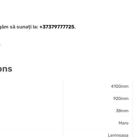
ugăm să sunați la:
+37379777725
.
e
ons
4100mm
920mm
38mm
Maro
Lemnoasa