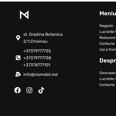
Meni
Magazin
Lucrările 
st. Gradina Botanica
Reducere
2/1,Chisinau
Contacte
Usi si fron
+37379777735
+37379777738
Despr
+37378777101
Descoper
info@nismobil.md
Lucrările 
Contacte