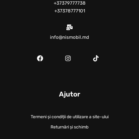
+37379777738
+37378777101
info@nismobil.md
Ajutor
Termeni și condiții de utilizare a site-ului
Returnări și schimb