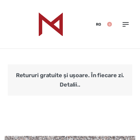
RO
0
Retururi gratuite și ușoare. În fiecare zi.
Veri
Detalii..