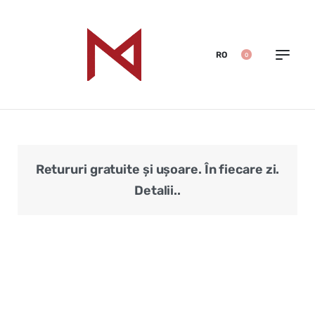
RO
0
Retururi gratuite și ușoare. În fiecare zi.
Veri
Detalii..