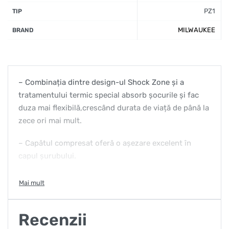
PZ1
TIP
MILWAUKEE
BRAND
– Combinația dintre design-ul Shock Zone și a
tratamentului termic special absorb șocurile și fac
duza mai flexibilă,crescând durata de viață de până la
zece ori mai mult.
– Capătul compresat oferă o așezare excelent în
capul șurubului.
– Oțelul pentru construcții este formula specială care
face ca capetele de înșurubat Shockwave să fie mai
rezistente la șocuri.
Recenzii