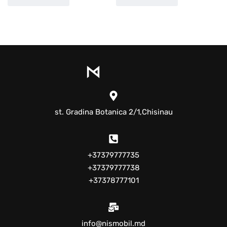
st. Gradina Botanica 2/1,Chisinau
+37379777735
+37379777738
+37378777101
info@nismobil.md