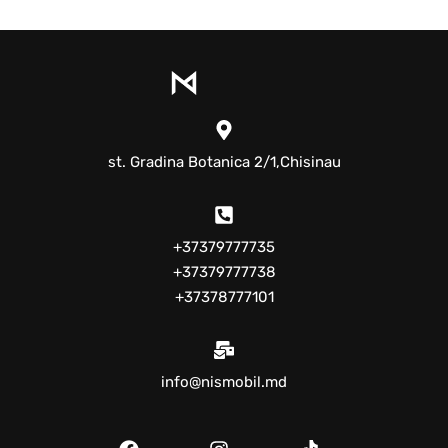
st. Gradina Botanica 2/1,Chisinau
+37379777735
+37379777738
+37378777101
info@nismobil.md