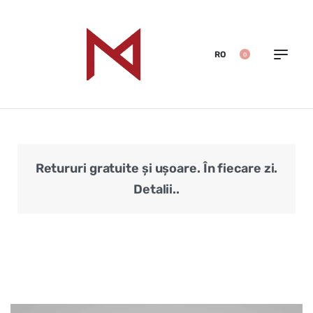
RO
0
Retururi gratuite și ușoare. În fiecare zi.
Veri
Detalii..