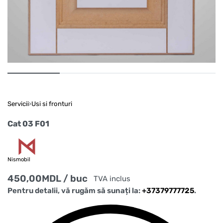
Servicii
›
Usi si fronturi
Cat 03 F01
Nismobil
450,00
MDL
/ buc
TVA inclus
Pentru detalii, vă rugăm să sunați la:
+37379777725
.