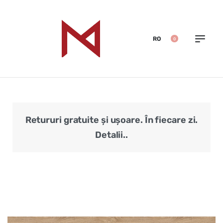
RO
0
Retururi gratuite și ușoare. În fiecare zi.
Veri
Detalii..