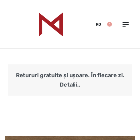
RO
0
Retururi gratuite și ușoare. În fiecare zi.
Veri
Detalii..