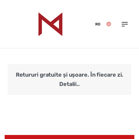
RO
0
Retururi gratuite și ușoare. În fiecare zi.
Veri
Detalii..