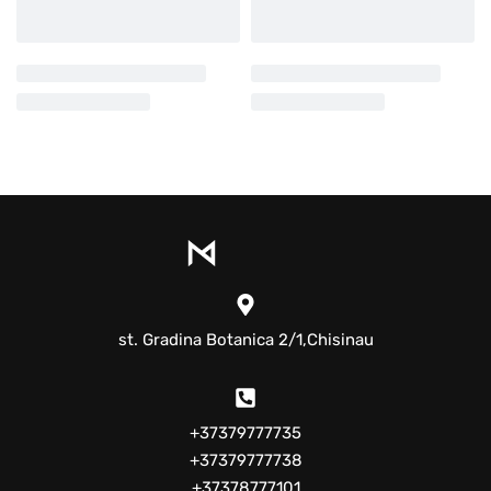
st. Gradina Botanica 2/1,Chisinau
+37379777735
+37379777738
+37378777101