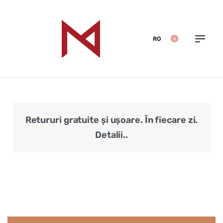
RO
0
Retururi gratuite și ușoare. În fiecare zi.
Veri
Detalii..