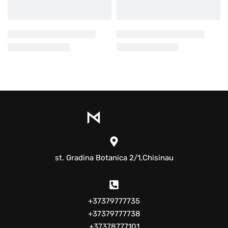
st. Gradina Botanica 2/1,Chisinau
+37379777735
+37379777738
+37378777101