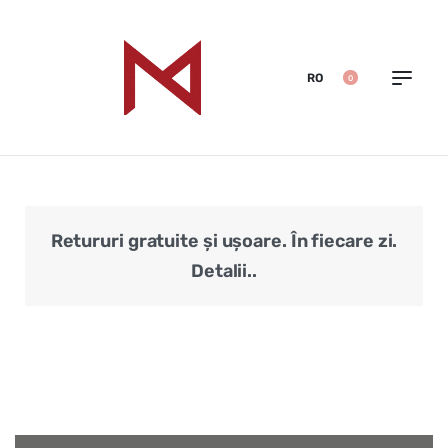
RO
0
Retururi gratuite și ușoare. În fiecare zi.
Veri
Detalii..