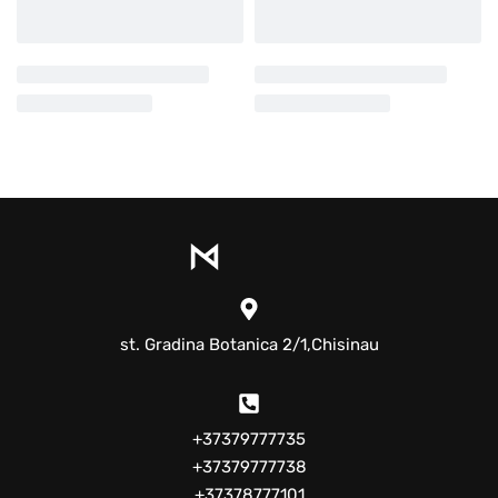
st. Gradina Botanica 2/1,Chisinau
+37379777735
+37379777738
+37378777101