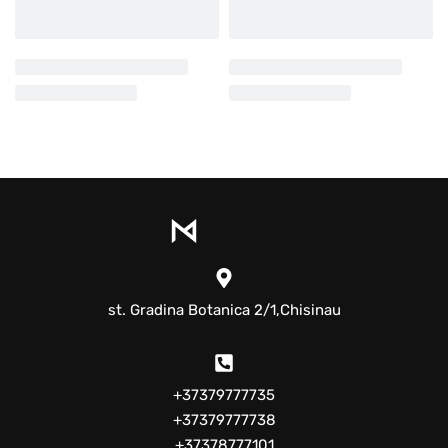
st. Gradina Botanica 2/1,Chisinau
+37379777735
+37379777738
+37378777101