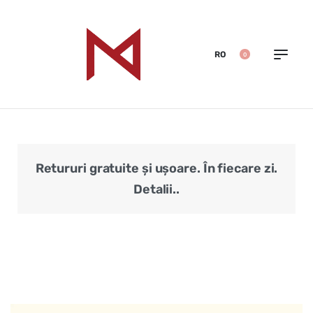
RO
0
Retururi gratuite și ușoare. În fiecare zi.
Veri
Detalii..