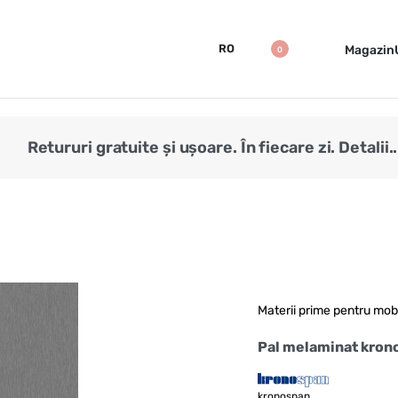
RO
Magazin
0
Retururi gratuite și ușoare. În fiecare zi. Detalii..
Materii prime pentru mob
Pal melaminat kron
kronospan