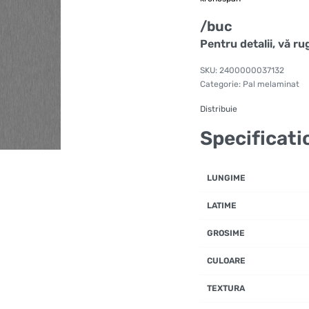
/buc
Pentru detalii, vă r
2400000037132
Categorie:
Pal melaminat
Distribuie
Specificati
LUNGIME
LATIME
GROSIME
CULOARE
TEXTURA