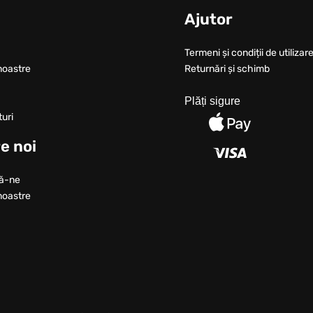
u
Ajutor
Termeni și condiții de utilizare
noastre
Returnări și schimb
Plăți sigure
turi
e noi
ă-ne
noastre