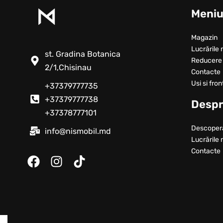
Meni
Magazin
Lucrările 
st. Gradina Botanica
Reducere
2/1,Chisinau
Contacte
Usi si fron
+37379777735
+37379777738
Despr
+37378777101
Descoper
info@nismobil.md
Lucrările 
Contacte