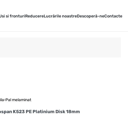
Usi si fronturi
Reducere
Lucrările noastre
Descoperă-ne
Contacte
ila
›
Pal melaminat
ospan K523 PE Platinium Disk 18mm