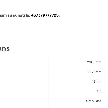
ugăm să sunați la:
+37379777725
.
ons
2800mm
2070mm
18mm
Gri
Granulată