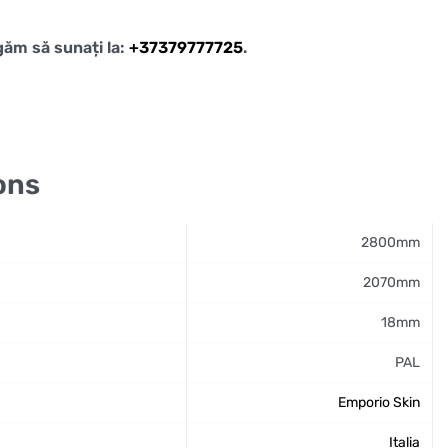
ugăm să sunați la:
+37379777725
.
ons
2800mm
2070mm
18mm
PAL
Emporio Skin
Italia