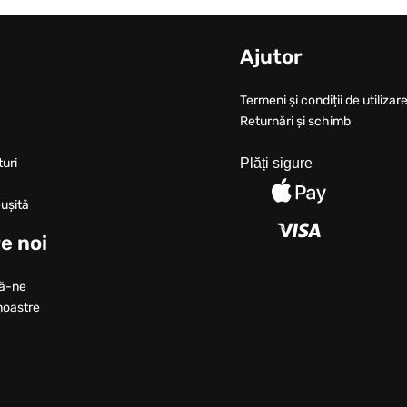
u
Ajutor
Termeni și condiții de utilizare
Returnări și schimb
turi
Plăți sigure
ușită
e noi
ă-ne
noastre