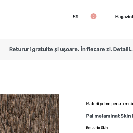
RO
Magazin
0
Retururi gratuite și ușoare. În fiecare zi. Detalii..
Materii prime pentru mob
Pal melaminat Ski
Emporio Skin