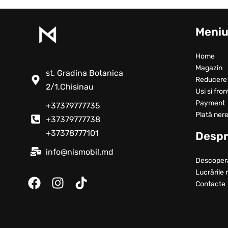
Meni
Home
Magazin
st. Gradina Botanica
Reducere
2/1,Chisinau
Usi si fron
Payment
+37379777735
Plată nere
+37379777738
+37378777101
Despr
info@nismobil.md
Descoper
Lucrările 
Contacte