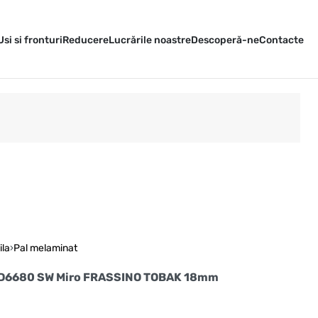
Usi si fronturi
Reducere
Lucrările noastre
Descoperă-ne
Contacte
ila
›
Pal melaminat
n D6680 SW Miro FRASSINO TOBAK 18mm