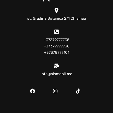
st. Gradina Botanica 2/1,Chisinau
+37379777735
+37379777738
+37378777101
info@nismobil.md