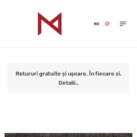
RO
0
Retururi gratuite și ușoare. În fiecare zi.
Veri
Detalii..