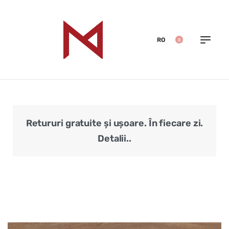
RO
0
Retururi gratuite și ușoare. În fiecare zi.
Veri
Detalii..