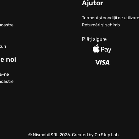
u
Ajutor
Termeni și condiții de utilizare
noastre
Returnări și schimb
Plăți sigure
turi
e noi
ă-ne
noastre
© Nismobil SRL 2026. Created by On Step Lab.