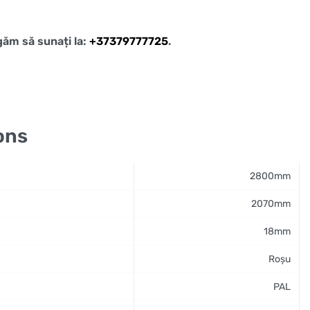
ugăm să sunați la:
+37379777725
.
ons
2800mm
2070mm
18mm
Roșu
PAL