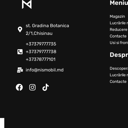
Meni
Magazin
Lucrările 
st. Gradina Botanica
Reducere
2/1,Chisinau
Contacte
Usi si fron
+37379777735
+37379777738
Despr
+37378777101
Descoper
info@nismobil.md
Lucrările 
Contacte