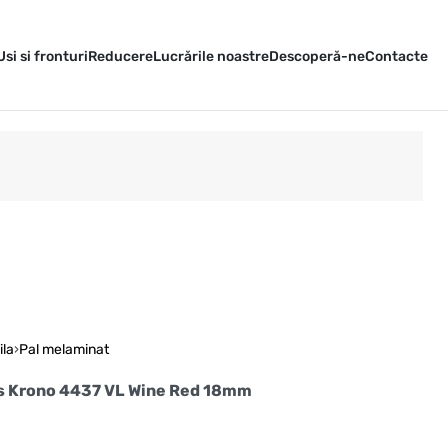
Usi si fronturi
Reducere
Lucrările noastre
Descoperă-ne
Contacte
ila
›
Pal melaminat
s Krono 4437 VL Wine Red 18mm