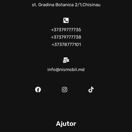
st. Gradina Botanica 2/1,Chisinau
+37379777735
+37379777738
+37378777101
info@nismobil.md
Ajutor