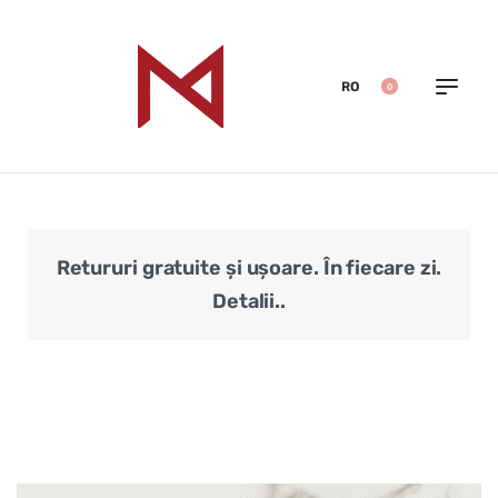
RO
0
Retururi gratuite și ușoare. În fiecare zi.
Veri
Detalii..