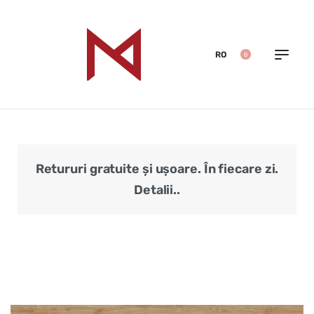
RO
0
Retururi gratuite și ușoare. În fiecare zi.
Veri
Detalii..