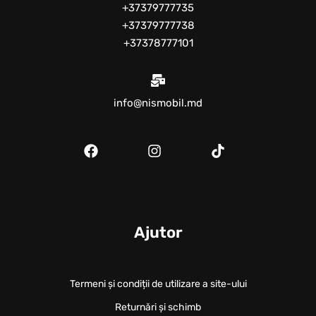
+37379777735
+37379777738
+37378777101
info@nismobil.md
Ajutor
Termeni și condiții de utilizare a site-ului
Returnări și schimb