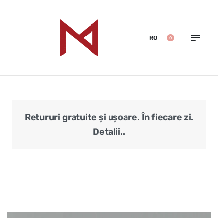
RO
0
Retururi gratuite și ușoare. În fiecare zi.
Veri
Detalii..