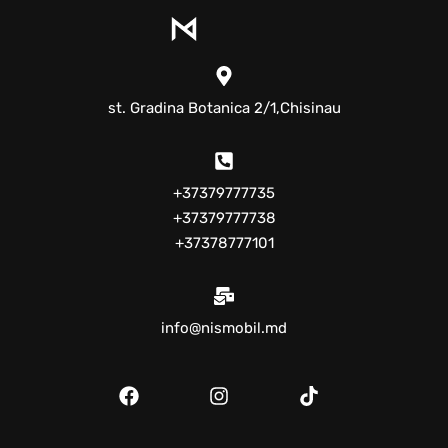
st. Gradina Botanica 2/1,Chisinau
+37379777735
+37379777738
+37378777101
info@nismobil.md