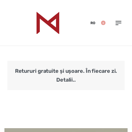
RO
0
Retururi gratuite și ușoare. În fiecare zi.
Veri
Detalii..