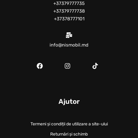
+37379777735
+37379777738
+37378777101
info@nismobil.md
Ajutor
Termeni și condiții de utilizare a site-ului
Returnări și schimb