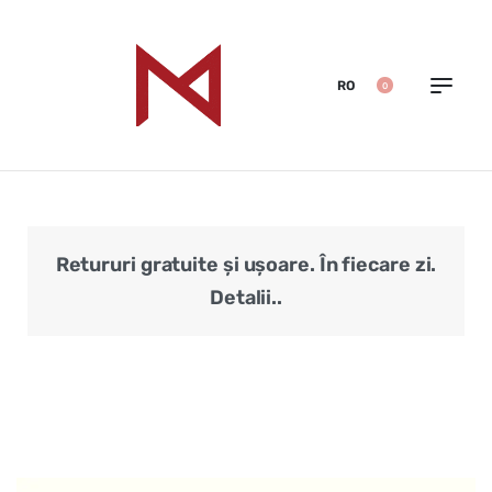
RO
0
Retururi gratuite și ușoare. În fiecare zi.
Veri
Detalii..