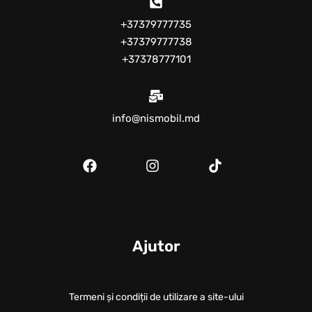
+37379777735
+37379777738
+37378777101
info@nismobil.md
Ajutor
Termeni și condiții de utilizare a site-ului