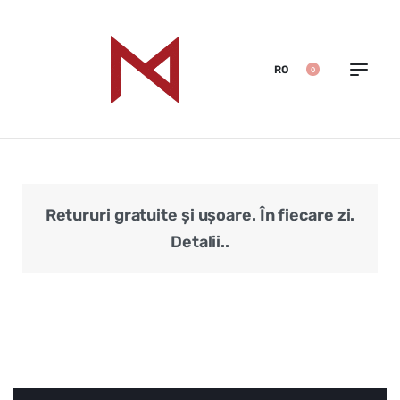
RO
0
Retururi gratuite și ușoare. În fiecare zi.
Veri
Detalii..