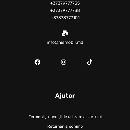
+37379777735
+37379777738
+37378777101
info@nismobil.md
Ajutor
Termeni și condiții de utilizare a site-ului
Returnări și schimb