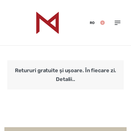
RO
0
Retururi gratuite și ușoare. În fiecare zi.
Veri
Detalii..