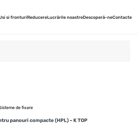
Usi si fronturi
Reducere
Lucrările noastre
Descoperă-ne
Contacte
Sisteme de fixare
ntru panouri compacte (HPL) – K TOP