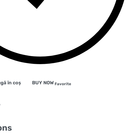
gă în coș
BUY NOW
Favorite
e
ons