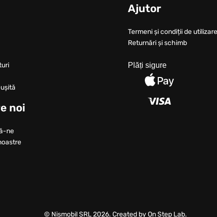
u
Ajutor
Termeni și condiții de utilizare
Returnări și schimb
turi
Plăți sigure
ușită
e noi
ă-ne
noastre
© Nismobil SRL 2026. Created by On Step Lab.