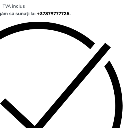
TVA inclus
ugăm să sunați la:
+37379777725
.