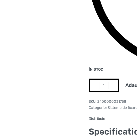
ÎN STOC
Adau
2400000031758
Categorie:
Sisteme de fixar
Distribuie
Specificati