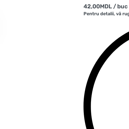
42,00
MDL
/ buc
Pentru detalii, vă r