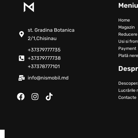
Meni
Home
Magazin
st. Gradina Botanica
Reducere
2/1,Chisinau
Usi si fron
Payment
+37379777735
Plată nere
+37379777738
+37378777101
Despr
info@nismobil.md
Descoper
Lucrările 
Contacte