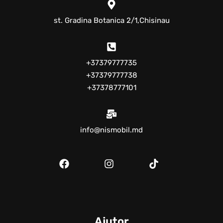
st. Gradina Botanica 2/1,Chisinau
+37379777735
+37379777738
+37378777101
info@nismobil.md
Ajutor