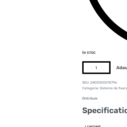
ÎN STOC
Adau
2400000015796
Categorie:
Sisteme de fixar
Distribuie
Specificati
LUNGIME