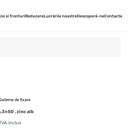
Usi si fronturi
Reducere
Lucrările noastre
Descoperă-ne
Contacte
Sisteme de fixare
3×50 , zinc alb
TVA inclus