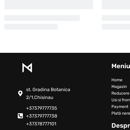
Meni
Home
Magazin
st. Gradina Botanica
Reducere
2/1,Chisinau
Usi si fron
Payment
+37379777735
Plată nere
+37379777738
+37378777101
Despr