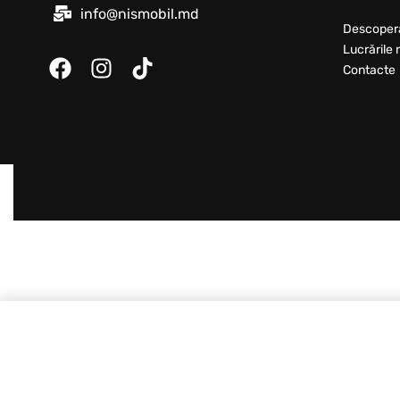
info@nismobil.md
Descoper
Lucrările 
Contacte
Surub confirmator 6,3x50 , zinc