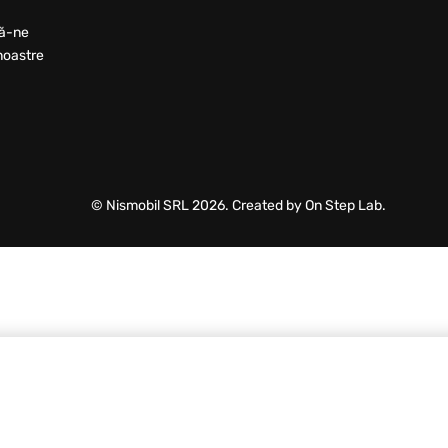
ă-ne
noastre
© Nismobil SRL 2026. Created by On Step Lab.
 alb
0,32
MDL
/ buc
TVA inc