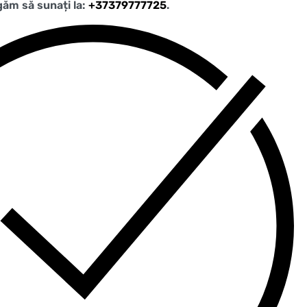
ugăm să sunați la:
+37379777725
.