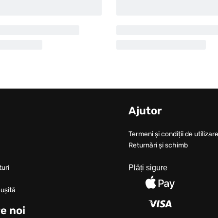
u
Ajutor
Termeni și condiții de utilizare
Returnări și schimb
turi
Plăți sigure
ușită
e noi