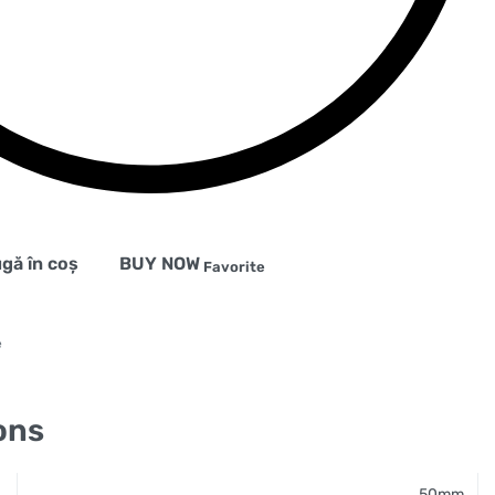
gă în coș
BUY NOW
Favorite
e
ons
50mm