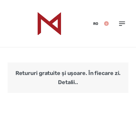
RO
0
Retururi gratuite și ușoare. În fiecare zi.
Veri
Detalii..