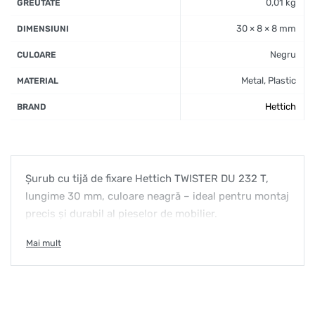
0,01 kg
GREUTATE
30 × 8 × 8 mm
DIMENSIUNI
Negru
CULOARE
Metal, Plastic
MATERIAL
Hettich
BRAND
Șurub cu tijă de fixare Hettich TWISTER DU 232 T,
lungime 30 mm, culoare neagră – ideal pentru montaj
precis și durabil al pieselor de mobilier.