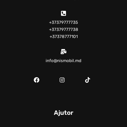
+37379777735
+37379777738
+37378777101
info@nismobil.md
Ajutor