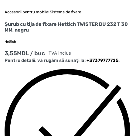
Accesorii pentru mobila
›
Sisteme de fixare
Șurub cu tija de fixare Hettich TWISTER DU 232 T 30
MM, negru
Hettich
3,55
MDL
/ buc
TVA inclus
Pentru detalii, vă rugăm să sunați la:
+37379777725
.