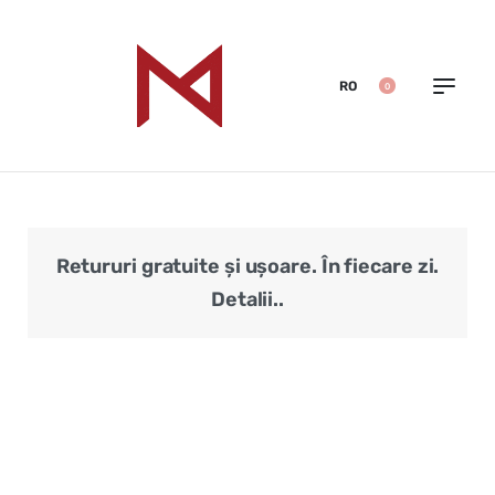
RO
0
Retururi gratuite și ușoare. În fiecare zi.
Veri
Detalii..