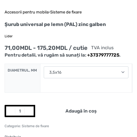
Accesorii pentru mobila
›
Sisteme de fixare
Șurub universal pe lemn (PAL) zinc galben
Lider
71,00
MDL
175,20
MDL
/ cutie
TVA inclus
Pentru detalii, vă rugăm să sunați la:
+37379777725
.
DIAMETRUL, MM
Adaugă în coș
Categorie:
Sisteme de fixare
Distribuie