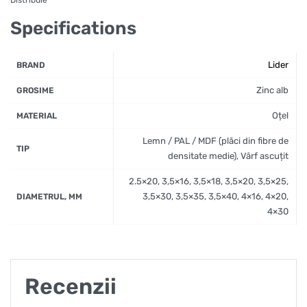
Specifications
Lider
BRAND
Zinc alb
GROSIME
Oțel
MATERIAL
Lemn / PAL / MDF (plăci din fibre de
TIP
densitate medie), Vârf ascuțit
2.5×20, 3,5×16, 3,5×18, 3,5×20, 3,5×25,
3,5×30, 3,5×35, 3,5×40, 4×16, 4×20,
DIAMETRUL, MM
4×30
Recenzii