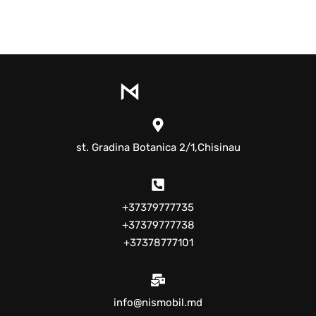
st. Gradina Botanica 2/1,Chisinau
+37379777735
+37379777738
+37378777101
info@nismobil.md