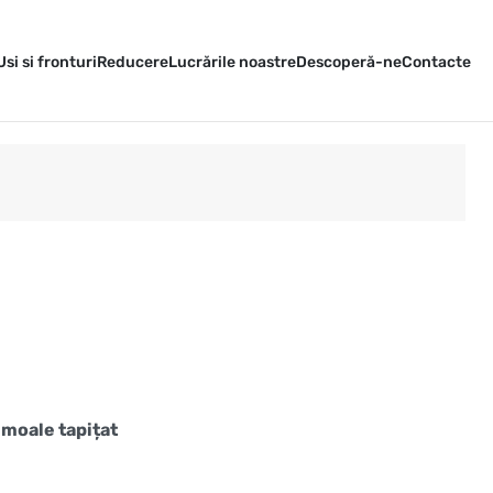
Usi si fronturi
Reducere
Lucrările noastre
Descoperă-ne
Contacte
 moale tapițat