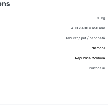
ons
10 kg
400 × 400 × 450 mm
Taburet / puf / banchetă
Nismobil
Republica Moldova
Portocaliu