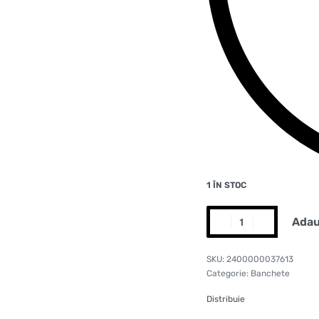
1 ÎN STOC
Adau
2400000037613
Categorie:
Banchete
Distribuie