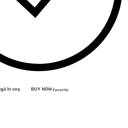
gă în coș
BUY NOW
Favorite