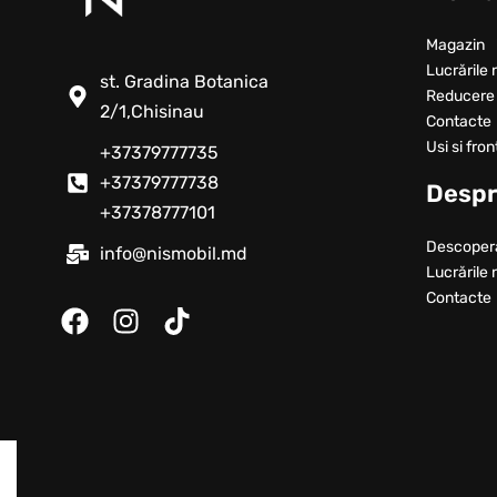
Magazin
Lucrările 
st. Gradina Botanica
Reducere
2/1,Chisinau
Contacte
Usi si fron
+37379777735
+37379777738
Despr
+37378777101
Descoper
info@nismobil.md
Lucrările 
Contacte