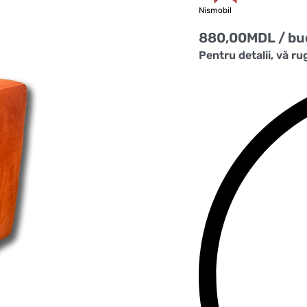
Nismobil
880,00
MDL
/ bu
Pentru detalii, vă r