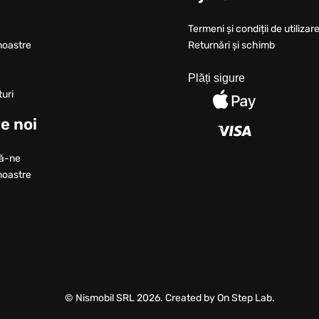
Termeni și condiții de utilizare
noastre
Returnări și schimb
Plăți sigure
turi
e noi
ă-ne
noastre
© Nismobil SRL 2026. Created by On Step Lab.