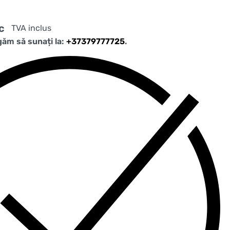
c
TVA inclus
ugăm să sunați la:
+37379777725
.