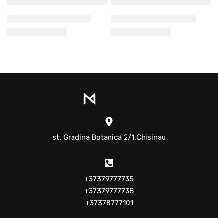
st. Gradina Botanica 2/1,Chisinau
+37379777735
+37379777738
+37378777101