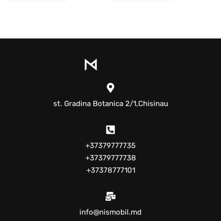
st. Gradina Botanica 2/1,Chisinau
+37379777735
+37379777738
+37378777101
info@nismobil.md