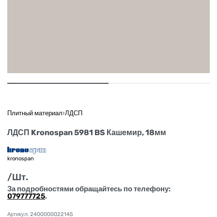
Плитный материал
›
ЛДСП
ЛДСП Kronospan 5981 BS Кашемир, 18мм
kronospan
/Шт.
За подробностями обращайтесь по телефону:
079777725
.
2400000022145