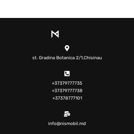
st. Gradina Botanica 2/1,Chisinau
+37379777735
+37379777738
+37378777101
info@nismobil.md