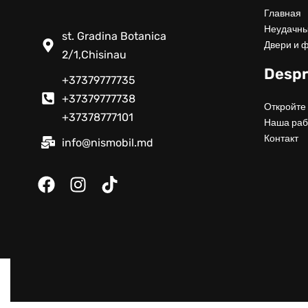
Главная
Неудачны
st. Gradina Botanica
Двери и 
2/1,Chisinau
Despr
+37379777735
+37379777738
Откройте 
+37378777101
Наша раб
Контакт
info@nismobil.md