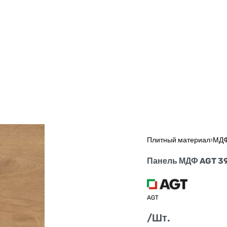
Плитный материал
›
МД
Панель МДФ AGT 39
AGT
/Шт.