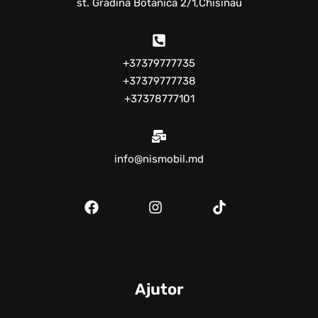
st. Gradina Botanica 2/1,Chisinau
+37379777735
+37379777738
+37378777101
info@nismobil.md
Ajutor