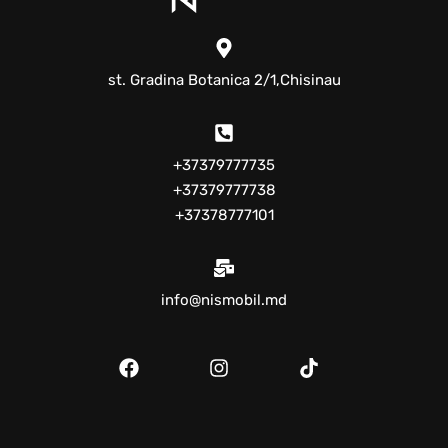
st. Gradina Botanica 2/1,Chisinau
+37379777735
+37379777738
+37378777101
info@nismobil.md