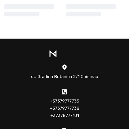
st. Gradina Botanica 2/1,Chisinau
+37379777735
+37379777738
+37378777101