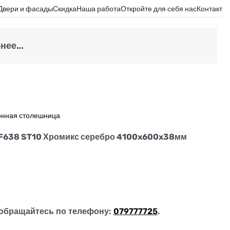
Двери и фасады
Скидка
Наша работа
Откройте для себя нас
Контакт
ее...
онная столешница
 F638 ST10 Хромикс серебро 4100x600x38мм
обращайтесь по телефону:
079777725
.