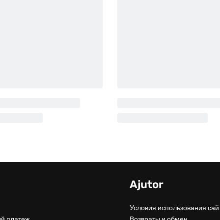
u
Ajutor
Условия использования сай
й платеж
Возвраты и обмен