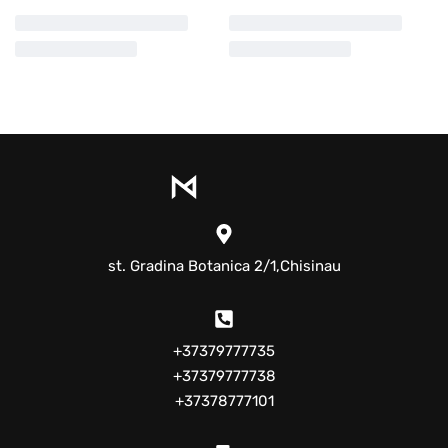
st. Gradina Botanica 2/1,Chisinau
+37379777735
+37379777738
+37378777101