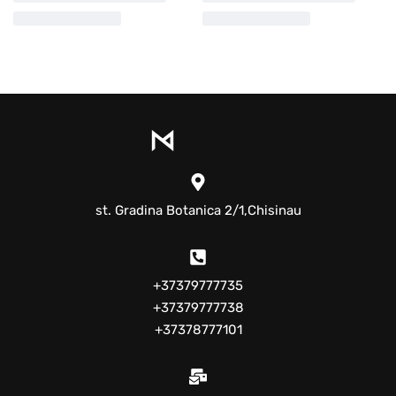
st. Gradina Botanica 2/1,Chisinau
+37379777735
+37379777738
+37378777101