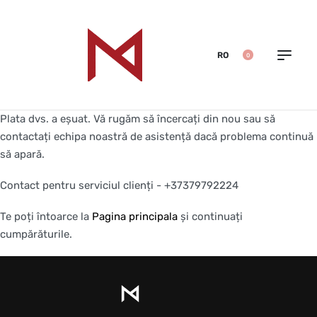
RO
0
Plata dvs. a eșuat. Vă rugăm să încercați din nou sau să
contactați echipa noastră de asistență dacă problema continuă
să apară.
Contact pentru serviciul clienți - +37379792224
Te poți întoarce la
Pagina principala
și continuați
cumpărăturile.