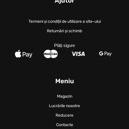
Ajutor
Termeni și condiții de utilizare a site-ului
Returnări și schimb
Plăți sigure
Meniu
Magazin
Lucrările noastre
Reducere
Contacte