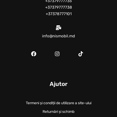
+37379777735
+37379777738
+37378777101
info@nismobil.md
Ajutor
Termeni și condiții de utilizare a site-ului
Returnări și schimb