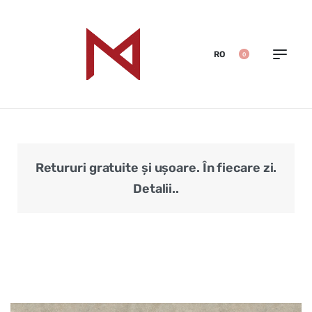
RO
0
Retururi gratuite și ușoare. În fiecare zi.
Veri
Detalii..