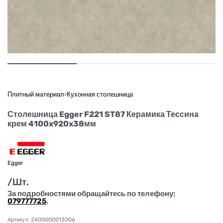
Плитный материал
›
Кухонная столешница
Столешница Egger F221 ST87 Керамика Тессина
крем 4100x920x38мм
Egger
/Шт.
За подробностями обращайтесь по телефону:
079777725
.
2400000013006