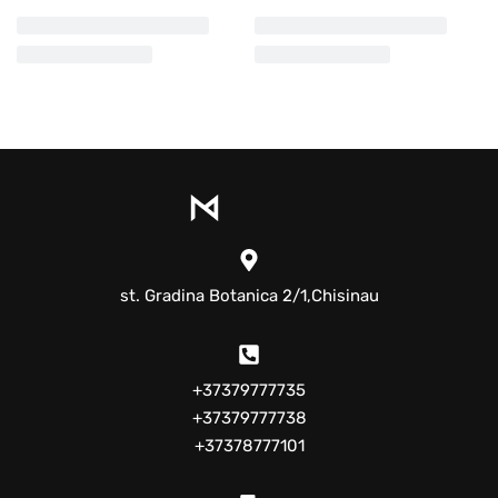
st. Gradina Botanica 2/1,Chisinau
+37379777735
+37379777738
+37378777101