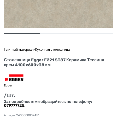
Плитный материал
›
Кухонная столешница
Столешница Egger F221 ST87 Керамика Тессина
крем 4100x600x38мм
Egger
/Шт.
За подробностями обращайтесь по телефону:
079777725
.
2400000002451