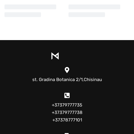
st. Gradina Botanica 2/1,Chisinau
+37379777735
+37379777738
+37378777101